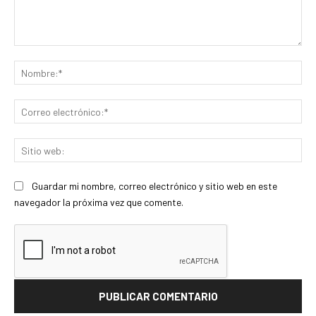
Comentario:
No
Co
ele
Sit
we
Guardar mi nombre, correo electrónico y sitio web en este
navegador la próxima vez que comente.