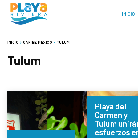
INICIO
INICIO
CARIBE MÉXICO
TULUM
Tulum
Playa del
Carmen y
Tulum unirá
esfuerzos e