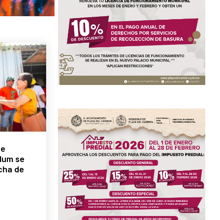
de
lum se
cha de
a