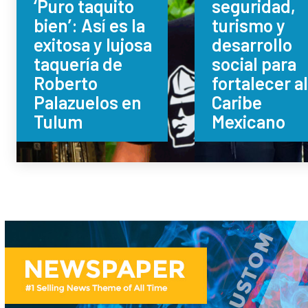
‘Puro taquito
seguridad,
bien’: Así es la
turismo y
exitosa y lujosa
desarrollo
taquería de
social para
Roberto
fortalecer a
Palazuelos en
Caribe
Tulum
Mexicano