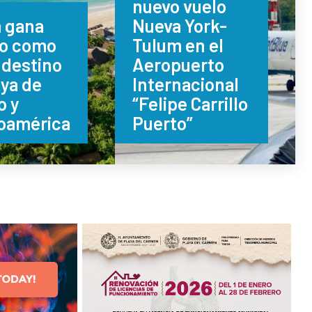
nuevo vuelo
 gana
Nueva York-
o como
Tulum en el
 destino
Aeropuerto
aya de
Internacional
o y
“Felipe Carrillo
oamérica
Puerto”