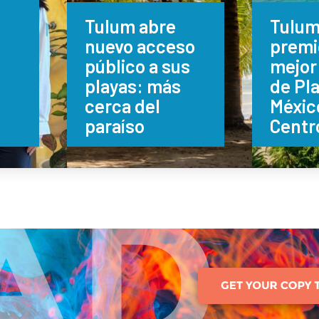
Tulum abre
Tulum
nuevo acceso
premi
público a sus
mejor
l
playas: más
de Pl
cerca del
Méxic
paraíso
Centr