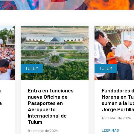
TULUM
TULUM
a
Entra en funciones
Fundadores 
nueva Oficina de
Morena en Tu
a
Pasaportes en
suman a la lu
Aeropuerto
Jorge Portill
Internacional de
17 de abril de 2024
Tulum
LEER MÁS
9 de mayo de 2024