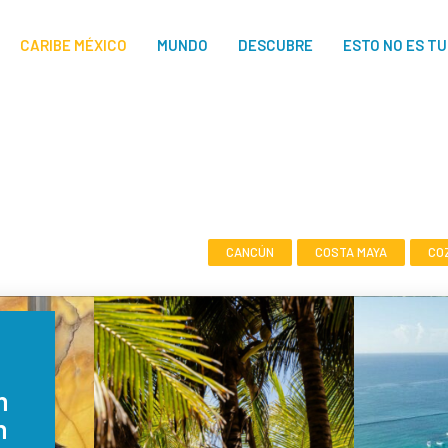
CARIBE MÉXICO
MUNDO
DESCUBRE
ESTO NO ES T
CANCÚN
COSTA MAYA
CO
n
n