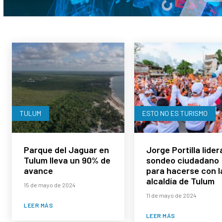
TULUM
ESTO NO ES TURISMO
Parque del Jaguar en
Jorge Portilla lider
Tulum lleva un 90% de
sondeo ciudadano
avance
para hacerse con l
alcaldía de Tulum
15 de mayo de 2024
11 de mayo de 2024
LEER MÁS
LEER MÁS