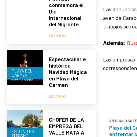
conmemora el
Las denuncias
Día
avenida Caraco
Internacional
del Migrante
trabajos se re
LEER MÁS
Además:
Busc
Espectacular e
Las empresas 
histórica
correspondient
PLAYA DEL
Navidad Mágica
CARMEN
en Playa del
Carmen
LEER MÁS
CHOFER DE LA
ARTÍCULO ANTE
EMPRESA DEL
Playa del 
ESTO NO ES
VALLE MATA A
enfrentar l
TURISMO