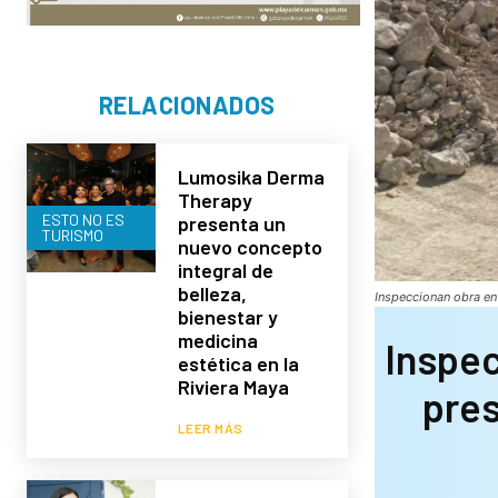
RELACIONADOS
Lumosika Derma
Therapy
ESTO NO ES
presenta un
TURISMO
nuevo concepto
integral de
belleza,
Inspeccionan obra en
bienestar y
medicina
Inspec
estética en la
Riviera Maya
pres
LEER MÁS