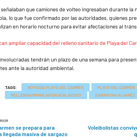
 señalaban que camiones de volteo ingresaban durante la n
la, lo que fue confirmado por las autoridades, quienes pre
alizan en horario nocturno para evitar afectaciones al tráns
an ampliar capacidad del relleno sanitario de Playa del C
involucradas tendrán un plazo de una semana para present
es ante la autoridad ambiental.
TAGS:
NOTICIAS PLAYA DEL CARMEN
PLAYA DEL CARMEN
RELLENAN MANGLAR EN XCALACOCO
SAMANTHA ÁLVAREZ
RIOR
Carmen se prepara para
Voleibolistas conviv
a llegada masiva de sargazo
q