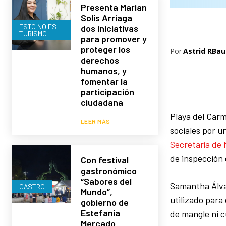
Presenta Marian
Solís Arriaga
ESTO NO ES
dos iniciativas
TURISMO
para promover y
proteger los
Por
Astrid RBau
derechos
humanos, y
fomentar la
participación
ciudadana
Playa del Car
LEER MÁS
sociales por u
Secretaría de
de inspección e
Con festival
gastronómico
“Sabores del
Samantha Álvar
GASTRO
Mundo”,
utilizado para
gobierno de
Estefanía
de mangle ni c
Mercado