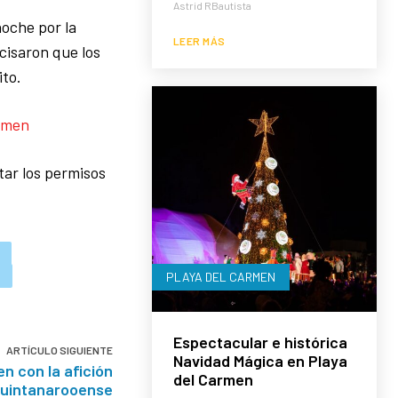
Astrid RBautista
oche por la
LEER MÁS
cisaron que los
ito.
armen
ar los permisos
PLAYA DEL CARMEN
Espectacular e histórica
ARTÍCULO SIGUIENTE
Navidad Mágica en Playa
en con la afición
del Carmen
uintanarooense