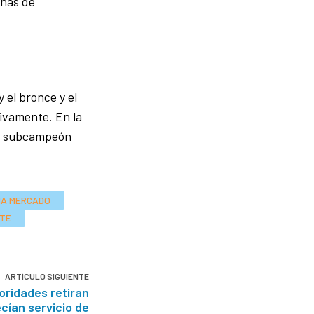
chas de
 el bronce y el
tivamente. En la
 el subcampeón
ÍA MERCADO
ITE
ARTÍCULO SIGUIENTE
oridades retiran
cían servicio de