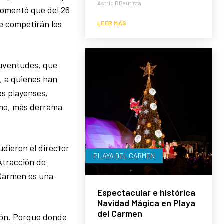
Astrid RBautista
comentó que del 26
e competirán los
LEER MÁS
juventudes, que
, a quienes han
os playenses,
smo, más derrama
dieron el director
PLAYA DEL CARMEN
Atracción de
 Carmen es una
Espectacular e histórica
Navidad Mágica en Playa
del Carmen
ión. Porque donde