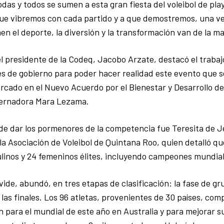
todas y todos se sumen a esta gran fiesta del voleibol de pla
que vibremos con cada partido y a que demostremos, una v
en el deporte, la diversión y la transformación van de la m
el presidente de la Codeq, Jacobo Arzate, destacó el traba
es de gobierno para poder hacer realidad este evento que se
cado en el Nuevo Acuerdo por el Bienestar y Desarrollo d
bernadora Mara Lezama.
e dar los pormenores de la competencia fue Teresita de J
la Asociación de Voleibol de Quintana Roo, quien detalló qu
inos y 24 femeninos élites, incluyendo campeones mundiale
ivide, abundó, en tres etapas de clasificación: la fase de g
y las finales. Los 96 atletas, provenientes de 30 países, co
ón para el mundial de este año en Australia y para mejorar s