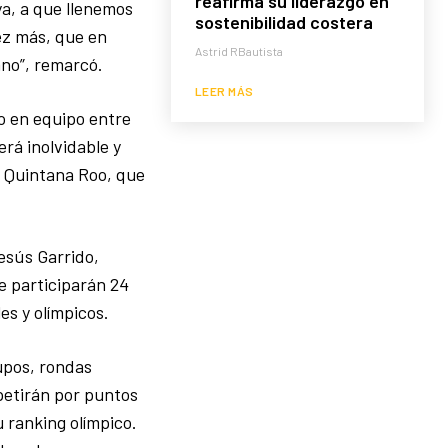
reafirma su liderazgo en
ya, a que llenemos
sostenibilidad costera
ez más, que en
Astrid RBautista
ano”, remarcó.
LEER MÁS
jo en equipo entre
rá inolvidable y
e Quintana Roo, que
esús Garrido,
e participarán 24
s y olímpicos.
rupos, rondas
mpetirán por puntos
u ranking olímpico.