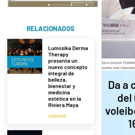
RELACIONADOS
Lumosika Derma
Therapy
ESTO NO ES
presenta un
Da a conocer Estefaní
TURISMO
nuevo concepto
evento más important
integral de
belleza,
Da a 
bienestar y
medicina
del
estética en la
Riviera Maya
voleib
LEER MÁS
1