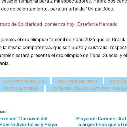
 estadio temporal para 2 mil espectadores. Habrá dos can
dos de calentamiento, para un total de 104 partidos.
uturo de Solidaridad, comienza hoy: Estefanía Mercado
emplo, el oro olímpico femenil de París 2024 que es Brasil, y
e la misma competencia, que son Suiza y Australia, respec
ambién estará presente el oro olímpico de París, Suecia, y
ania.
BEACH PRO TOUR ELITE
BOLETÍN SOLIDARIDAD
ESTEFAN
PLAYA DEL CARMEN
TORNEO DE VOLEIBOL BEACH PRO TOUR EL
RIOR
erre del “Carnaval del
Playa del Carmen: Aut
 Puerto Aventuras y Playa
a argentinos que ofre