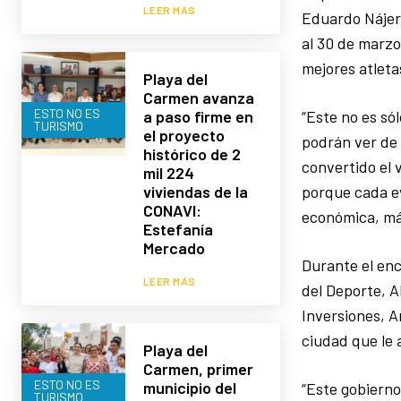
LEER MÁS
Eduardo Nájer
al 30 de marzo
mejores atleta
Playa del
Carmen avanza
ESTO NO ES
“Este no es só
a paso firme en
TURISMO
el proyecto
podrán ver de 
histórico de 2
convertido el 
mil 224
porque cada e
viviendas de la
CONAVI:
económica, más
Estefanía
Mercado
Durante el enc
LEER MÁS
del Deporte, A
Inversiones, 
ciudad que le a
Playa del
Carmen, primer
ESTO NO ES
municipio del
“Este gobiern
TURISMO