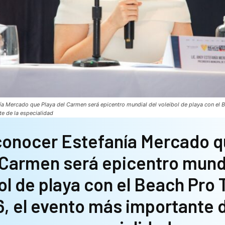
a Mercado que Playa del Carmen será epicentro mundial del voleibol de playa con el Be
e de la especialidad
conocer Estefanía Mercado q
 Carmen será epicentro mundi
ol de playa con el Beach Pro T
6, el evento más importante d