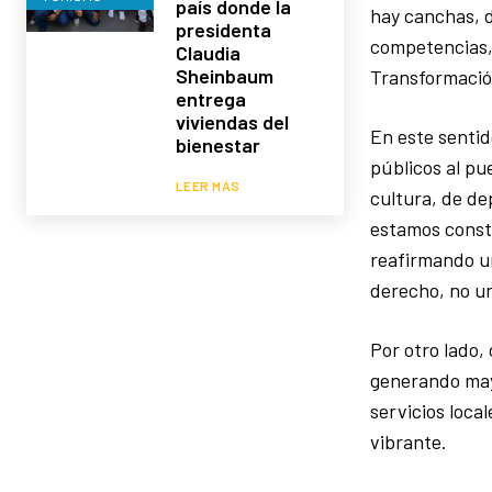
país donde la
hay canchas, d
presidenta
competencias, 
Claudia
Sheinbaum
Transformación
entrega
viviendas del
En este sentid
bienestar
públicos al pu
LEER MÁS
cultura, de d
estamos constr
reafirmando un
derecho, no un 
Por otro lado
generando may
servicios loca
vibrante.