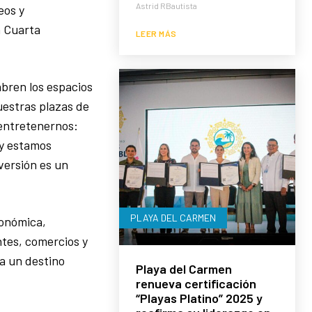
Astrid RBautista
eos y
a Cuarta
LEER MÁS
abren los espacios
uestras plazas de
entretenernos:
 y estamos
versión es un
PLAYA DEL CARMEN
conómica,
tes, comercios y
ea un destino
Playa del Carmen
renueva certificación
“Playas Platino” 2025 y