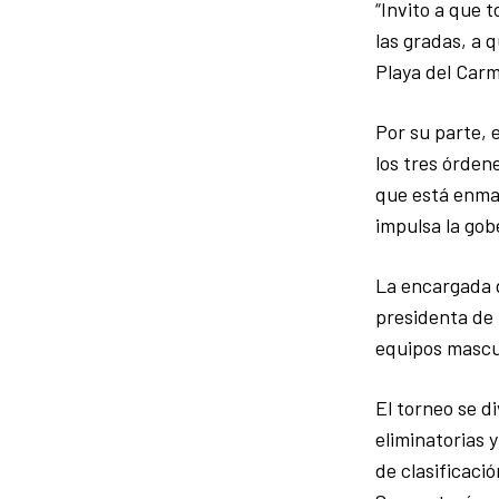
“Invito a que 
las gradas, a 
Playa del Carm
Por su parte, 
los tres órden
que está enmar
impulsa la go
La encargada d
presidenta de 
equipos mascul
El torneo se d
eliminatorias 
de clasificaci