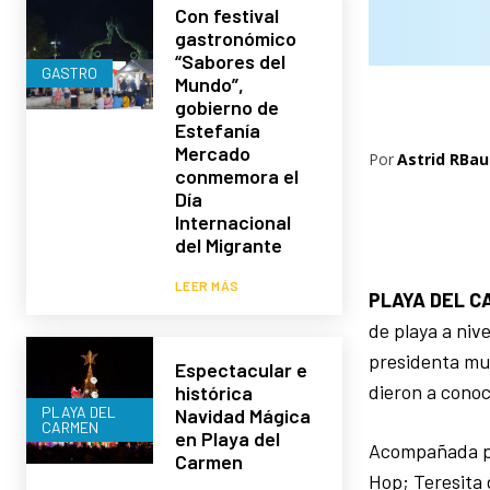
Con festival
gastronómico
“Sabores del
GASTRO
Mundo”,
gobierno de
Estefanía
Mercado
Por
Astrid RBau
conmemora el
Día
Internacional
del Migrante
LEER MÁS
PLAYA DEL C
de playa a niv
presidenta mun
Espectacular e
dieron a conoc
histórica
PLAYA DEL
Navidad Mágica
CARMEN
en Playa del
Acompañada po
Carmen
Hop; Teresita 