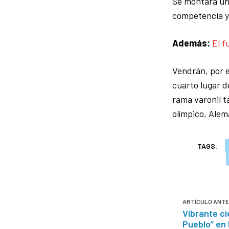
Se montará un
competencia y 
Además:
El f
Vendrán, por ej
cuarto lugar d
rama varonil t
olímpico, Alem
TAGS:
ARTÍCULO ANTE
Vibrante ci
Pueblo” en