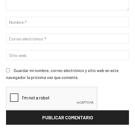
Comentario:
No
Co
ele
Sit
we
Guardar mi nombre, correo electrónico y sitio web en este
navegador la próxima vez que comente.