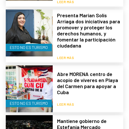
LEER MÁS
Presenta Marian Solís
Arriaga dos iniciativas para
promover y proteger los
derechos humanos, y
fomentar la participación
ciudadana
ESTO NO ES TURISMO
LEER MÁS
Abre MORENA centro de
acopio de víveres en Playa
del Carmen para apoyar a
Cuba
ESTO NO ES TURISMO
LEER MÁS
Mantiene gobierno de
Estefanía Mercado