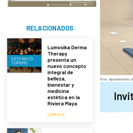
RELACIONADOS
Lumosika Derma
Therapy
ESTO NO ES
presenta un
TURISMO
nuevo concepto
integral de
belleza,
Foto: Ayuntamiento d
bienestar y
medicina
Invi
estética en la
Riviera Maya
LEER MÁS