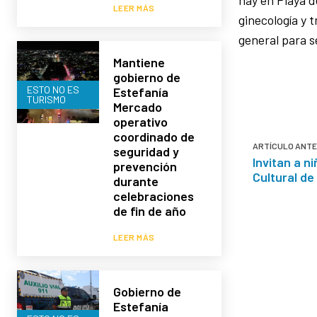
LEER MÁS
ginecología y 
general para se
Mantiene
gobierno de
ESTO NO ES
Estefanía
TURISMO
Mercado
operativo
coordinado de
ARTÍCULO ANTE
seguridad y
Invitan a n
prevención
Cultural de
durante
celebraciones
de fin de año
LEER MÁS
Gobierno de
Estefanía