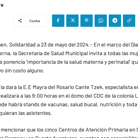
ra
Cuota
en, Solidaridad a 23 de mayo del 2024.- En el marco del Día
rna, la Secretaría de Salud Municipal invita a todas las mu
la ponencia ‘Importancia de la salud materna y perinatal’ qu
o sin costo alguno.
la dará la E.E Mayra del Rosario Cante Tzek, especialista 
 realizará a las 9:00 horas en el domo del CDC de la colonia 
nde habrá stands de vacunas, salud bucal, nutrición y toda
uieran las asistentes.
 mencionar que los cinco Centros de Atención Primaria en 
el Carmen y en Puerto Aventuras, cuentan con especialida