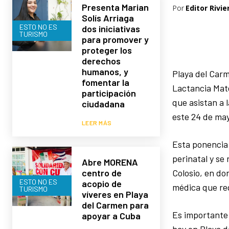
Presenta Marian
Por
Editor Rivie
Solís Arriaga
ESTO NO ES
dos iniciativas
TURISMO
para promover y
proteger los
derechos
humanos, y
Playa del Carm
fomentar la
Lactancia Mate
participación
que asistan a 
ciudadana
este 24 de may
LEER MÁS
Esta ponencia 
perinatal y se
Abre MORENA
Colosio, en do
centro de
ESTO NO ES
acopio de
médica que req
TURISMO
víveres en Playa
del Carmen para
Es importante
apoyar a Cuba
hay en Playa d