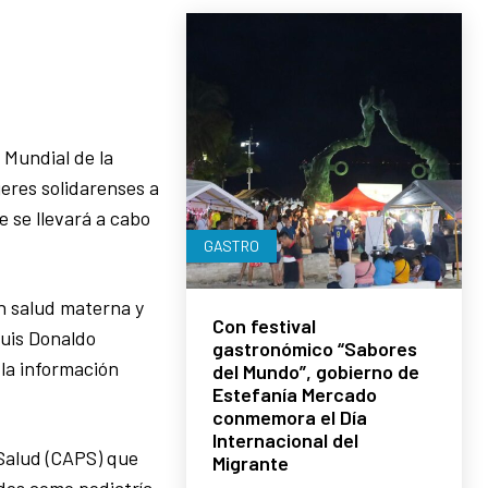
 Mundial de la
jeres solidarenses a
e se llevará a cabo
GASTRO
en salud materna y
Con festival
Luis Donaldo
gastronómico “Sabores
 la información
del Mundo”, gobierno de
Estefanía Mercado
conmemora el Día
Internacional del
Salud (CAPS) que
Migrante
des como pediatría,