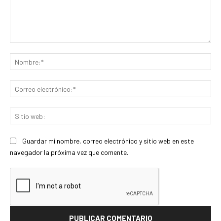
Comentario:
No
Co
ele
Sit
we
Guardar mi nombre, correo electrónico y sitio web en este
navegador la próxima vez que comente.