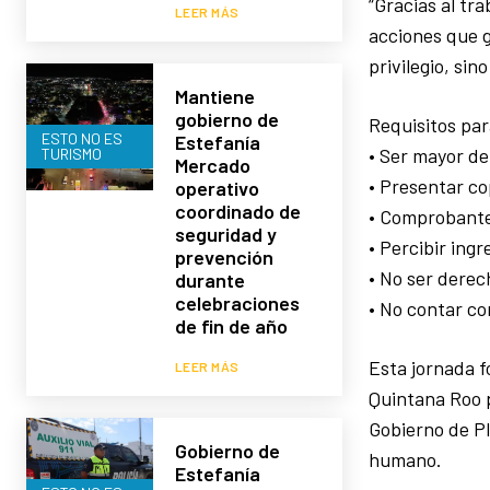
“Gracias al tr
LEER MÁS
acciones que g
privilegio, si
Mantiene
gobierno de
Requisitos para
ESTO NO ES
Estefanía
• Ser mayor d
TURISMO
Mercado
• Presentar c
operativo
coordinado de
• Comprobante
seguridad y
• Percibir ing
prevención
• No ser dere
durante
celebraciones
• No contar co
de fin de año
Esta jornada f
LEER MÁS
Quintana Roo po
Gobierno de Pl
Gobierno de
humano.
Estefanía