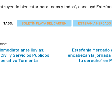
struyendo bienestar para todas y todos”, concluyó Estefan
TAGS:
BOLETÍN PLAYA DEL CARMEN
ESTEFANÍA MERCADO
RIOR
nmediata ante lluvias;
Estefanía Mercado y
Civil y Servicios Públicos
encabezan la jornada 
 Operativo Tormenta
tu derecho” en 