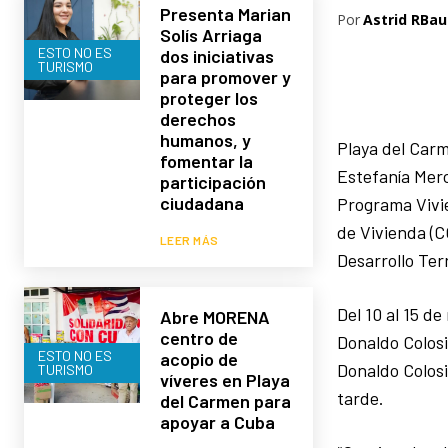
Presenta Marian
Por
Astrid RBau
Solís Arriaga
ESTO NO ES
dos iniciativas
TURISMO
para promover y
proteger los
derechos
humanos, y
Playa del Carm
fomentar la
Estefanía Merc
participación
ciudadana
Programa Vivie
de Vivienda (C
LEER MÁS
Desarrollo Ter
Del 10 al 15 d
Abre MORENA
centro de
Donaldo Colosi
ESTO NO ES
acopio de
Donaldo Colosi
TURISMO
víveres en Playa
tarde.
del Carmen para
apoyar a Cuba