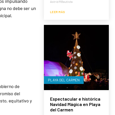
mos impulsando
Astrid RBautista
igna no debe ser un
LEER MÁS
icipal.
PLAYA DEL CARMEN
obierno de
promiso del
Espectacular e histórica
to, equitativo y
Navidad Mágica en Playa
del Carmen