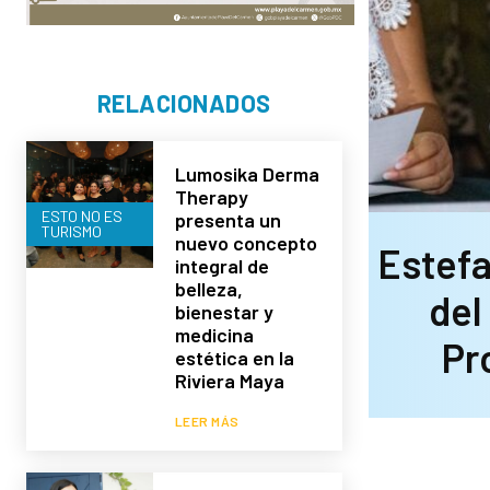
RELACIONADOS
Lumosika Derma
Therapy
ESTO NO ES
presenta un
TURISMO
nuevo concepto
Estefa
integral de
belleza,
del
bienestar y
medicina
Pr
estética en la
Riviera Maya
LEER MÁS