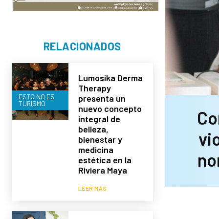
RELACIONADOS
Lumosika Derma
Therapy
ESTO NO ES
presenta un
TURISMO
nuevo concepto
Co
integral de
belleza,
vi
bienestar y
medicina
no
estética en la
Riviera Maya
LEER MÁS