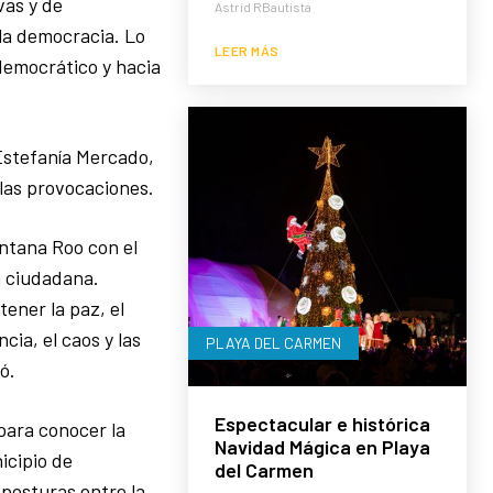
vas y de
Astrid RBautista
 la democracia. Lo
LEER MÁS
 democrático y hacia
 Estefanía Mercado,
las provocaciones.
ntana Roo con el
n ciudadana.
ener la paz, el
cia, el caos y las
PLAYA DEL CARMEN
ó.
Espectacular e histórica
para conocer la
Navidad Mágica en Playa
icipio de
del Carmen
posturas entre la