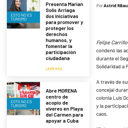
Presenta Marian
Por
Astrid RBau
Solís Arriaga
ESTO NO ES
dos iniciativas
TURISMO
para promover y
proteger los
derechos
humanos, y
Felipe Carrill
fomentar la
condenó las ac
participación
ciudadana
durante el Se
Solidaridad a 
LEER MÁS
A través de su
concejal duran
Abre MORENA
centro de
colonia Luis D
ESTO NO ES
acopio de
y la participa
TURISMO
víveres en Playa
caos.
del Carmen para
apoyar a Cuba