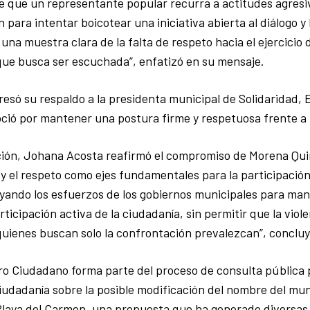
e que un representante popular recurra a actitudes agresi
 para intentar boicotear una iniciativa abierta al diálogo y
 una muestra clara de la falta de respeto hacia el ejercicio
que busca ser escuchada”, enfatizó en su mensaje.
esó su respaldo a la presidenta municipal de Solidaridad,
ció por mantener una postura firme y respetuosa frente a 
ción, Johana Acosta reafirmó el compromiso de Morena Qui
z y el respeto como ejes fundamentales para la participació
ando los esfuerzos de los gobiernos municipales para mant
rticipación activa de la ciudadanía, sin permitir que la violen
uienes buscan solo la confrontación prevalezcan”, concluy
o Ciudadano forma parte del proceso de consulta pública 
ciudadanía sobre la posible modificación del nombre del mun
Playa del Carmen, una propuesta que ha generado diversas 