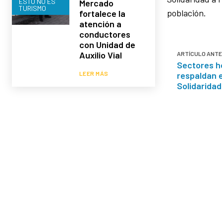
ESTO NO ES
Mercado
TURISMO
población.
fortalece la
atención a
conductores
con Unidad de
Auxilio Vial
ARTÍCULO ANTE
Sectores h
respaldan 
LEER MÁS
Solidaridad