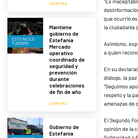
“Es inaceptabl
LEER MÁS
desinformación
que ocurrió es
la ciudadanía 
Mantiene
gobierno de
ESTO NO ES
Estefanía
Asimismo, expr
TURISMO
Mercado
a quien recono
operativo
coordinado de
seguridad y
En su declara
prevención
diálogo, la pa
durante
celebraciones
“Seguimos apoy
de fin de año
respeto y la pa
amenazas de q
LEER MÁS
El Segundo For
Gobierno de
opinión de la 
Estefanía
Solidaridad a 