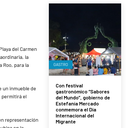
 Playa del Carmen
ordinaria, la
a Roo, para la
GASTRO
Con festival
de un inmueble de
gastronómico “Sabores
 permitirá el
del Mundo”, gobierno de
Estefanía Mercado
conmemora el Día
Internacional del
 en representación
Migrante
ubica en la