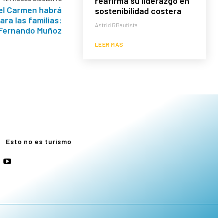
reafirma su liderazgo en
el Carmen habrá
sostenibilidad costera
ra las familias:
Astrid RBautista
Fernando Muñoz
LEER MÁS
e
Esto no es turismo