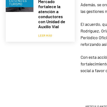
ESTO NO ES
Mercado
TURISMO
Además, se ord
fortalece la
las gestiones 
atención a
conductores
con Unidad de
El acuerdo, qu
Auxilio Vial
Rodríguez, Orl
LEER MÁS
Periódico Ofic
reforzando así
Con esta acció
fortalecimient
social a favor
ARTÍCULO ANTE