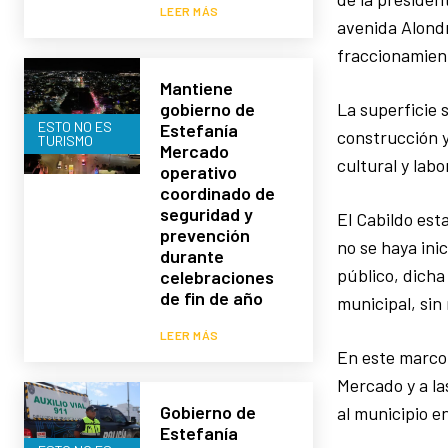
LEER MÁS
avenida Alondr
fraccionamient
Mantiene
La superficie 
gobierno de
ESTO NO ES
Estefanía
construcción y
TURISMO
Mercado
cultural y lab
operativo
coordinado de
seguridad y
El Cabildo est
prevención
no se haya ini
durante
público, dicha
celebraciones
de fin de año
municipal, sin
LEER MÁS
En este marco,
Mercado y a la
Gobierno de
al municipio e
Estefanía