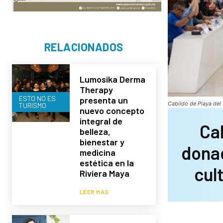
RELACIONADOS
Lumosika Derma
Therapy
ESTO NO ES
presenta un
Cabildo de Playa del
TURISMO
nuevo concepto
integral de
Ca
belleza,
bienestar y
donac
medicina
estética en la
cul
Riviera Maya
LEER MÁS