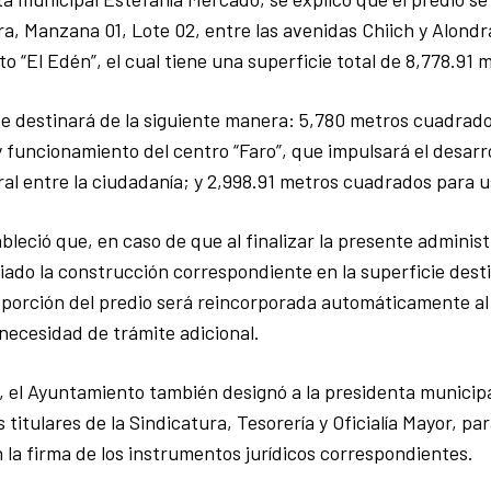
a, Manzana 01, Lote 02, entre las avenidas Chiich y Alondr
o “El Edén”, el cual tiene una superficie total de 8,778.91
se destinará de la siguiente manera: 5,780 metros cuadrado
 funcionamiento del centro “Faro”, que impulsará el desarrol
oral entre la ciudadanía; y 2,998.91 metros cuadrados para u
ableció que, en caso de que al finalizar la presente adminis
ciado la construcción correspondiente en la superficie dest
 porción del predio será reincorporada automáticamente al
 necesidad de trámite adicional.
 el Ayuntamiento también designó a la presidenta municipa
s titulares de la Sindicatura, Tesorería y Oficialía Mayor, p
n la firma de los instrumentos jurídicos correspondientes.