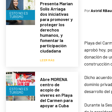
Presenta Marian
Solís Arriaga
Por
Astrid RBau
ESTO NO ES
dos iniciativas
TURISMO
para promover y
proteger los
derechos
humanos, y
fomentar la
Playa del Carm
participación
aprobó hoy, po
ciudadana
donación de un
LEER MÁS
construcción de
Dicho acuerdo 
Abre MORENA
dominio privad
centro de
ESTO NO ES
acopio de
desarrollo del
TURISMO
víveres en Playa
del Carmen para
Durante la Ses
apoyar a Cuba
de la presiden