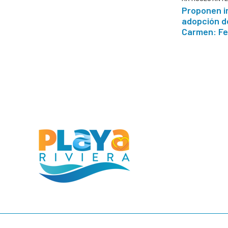
Proponen i
adopción de
Carmen: F