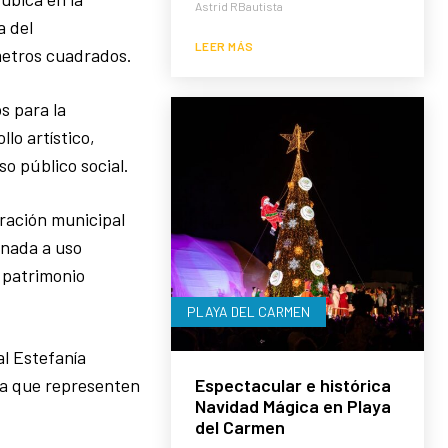
Astrid RBautista
a del
LEER MÁS
 metros cuadrados.
s para la
lo artístico,
so público social.
tración municipal
inada a uso
 patrimonio
PLAYA DEL CARMEN
l Estefanía
Espectacular e histórica
ara que representen
Navidad Mágica en Playa
del Carmen