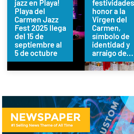
jazz en Playa!
festividade
Playa del
honor a la
Carmen Jazz
Virgen del
Fest 2025 llega
Carmen,
del 15 de
símbolo de
septiembre al
identidad y
5 de octubre
arraigo de...