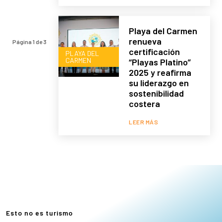
Playa del Carmen
renueva
Página 1 de 3
certificación
PLAYA DEL
CARMEN
“Playas Platino”
2025 y reafirma
su liderazgo en
sostenibilidad
costera
LEER MÁS
e
Esto no es turismo