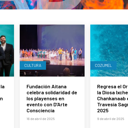
CULTURA
COZUMEL
la
Fundación Aitana
Regresa el Or
celebra solidaridad de
la Diosa Ixche
ón
los playenses en
Chankanaab e
evento con D’Arte
Travesía Sag
Consciencia
2025
16 de abril de 2025
9 de abril de 2025