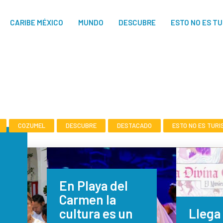
CARIBE MÉXICO
MUNDO
DESCUBRE
ESTO NO ES T
COZUMEL
DESCUBRE
DESTACADO
ESTO NO ES TURI
En Playa del
Carmen la
cultura es un
Llega 