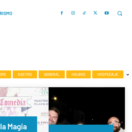
URISMO
SMO
GASTRO
GENERAL
HOLBOX
HOSPEDAJE
la Magia