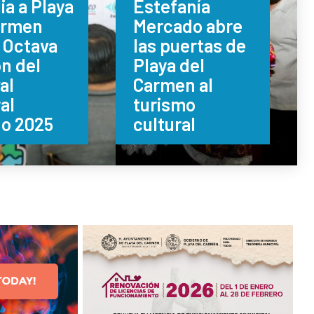
lia a Playa
Estefanía
armen
Mercado abre
a Octava
las puertas de
n del
Playa del
al
Carmen al
al
turismo
no 2025
cultural