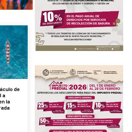
áculo de
l a
n la
rada