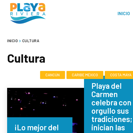
INICIO
INICIO
CULTURA
Cultura
CANCÚN
CARIBE MÉXICO
COSTA MAYA
Playa del
Carmen
celebra con
orgullo sus
tradiciones;
¡Lo mejor del
inician las