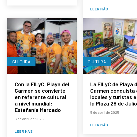
LEER MÁS
CULTURA
CULTURA
Con la FILyC, Playa del
La FILyC de Playa d
Carmen se convierte
Carmen conquista 
en referente cultural
locales y turistas e
a nivel mundial:
la Plaza 28 de Julio
Estefanía Mercado
5 de abril de 2025
6 de abril de 2025
LEER MÁS
LEER MÁS