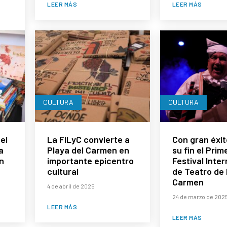
LEER MÁS
LEER MÁS
CULTURA
CULTURA
el
La FILyC convierte a
Con gran éxit
a
Playa del Carmen en
su fin el Prim
n
importante epicentro
Festival Inte
cultural
de Teatro de 
Carmen
4 de abril de 2025
24 de marzo de 202
LEER MÁS
LEER MÁS