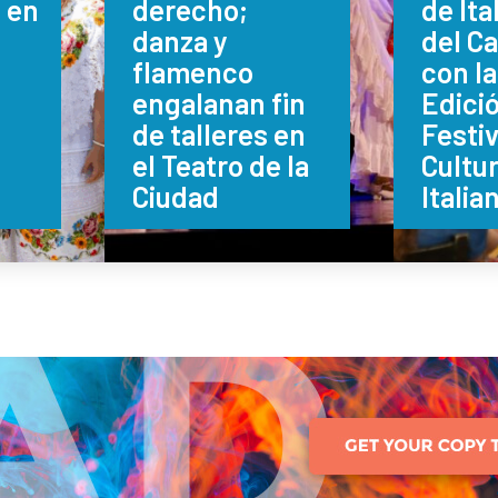
s en
derecho;
de Ita
danza y
del C
flamenco
con l
engalanan fin
Edició
de talleres en
Festiv
el Teatro de la
Cultur
Ciudad
Italia