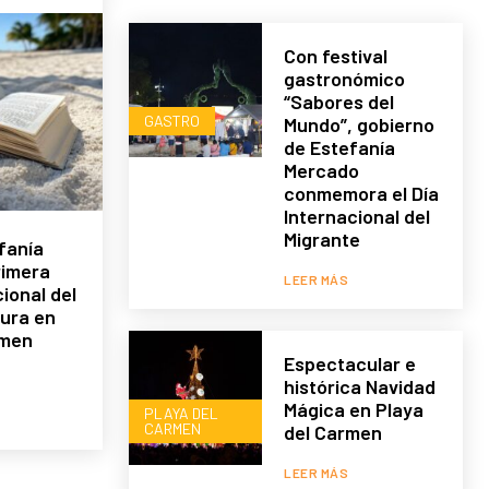
Con festival
gastronómico
“Sabores del
GASTRO
Mundo”, gobierno
de Estefanía
Mercado
conmemora el Día
Internacional del
Migrante
fanía
rimera
LEER MÁS
ional del
tura en
rmen
Espectacular e
histórica Navidad
Mágica en Playa
PLAYA DEL
CARMEN
del Carmen
LEER MÁS