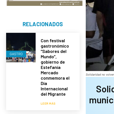
RELACIONADOS
Con festival
gastronómico
“Sabores del
GASTRO
Mundo”,
gobierno de
Estefanía
Mercado
Solidaridad no volver
conmemora el
Día
Soli
Internacional
del Migrante
munici
LEER MÁS