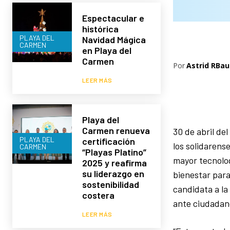
Espectacular e
histórica
PLAYA DEL
Navidad Mágica
CARMEN
en Playa del
Carmen
Por
Astrid RBau
LEER MÁS
Playa del
Carmen renueva
30 de abril de
PLAYA DEL
certificación
los solidarens
CARMEN
“Playas Platino”
mayor tecnolog
2025 y reafirma
su liderazgo en
bienestar para
sostenibilidad
candidata a la
costera
ante ciudadano
LEER MÁS