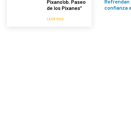
Refrendan 
Pixano’ob. Paseo
confianza e
de los Pixanes”
LEER MÁS