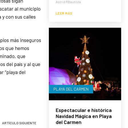
cosas sigan
Astrid RBautista
catar al municipio
LEER MÁS
 y con sus calles
cipios más inseguros
años que hemos
uminado, que
s del país y al que
ar “playa del
PLAYA DEL CARMEN
Espectacular e histórica
Navidad Mágica en Playa
del Carmen
ARTÍCULO SIGUIENTE