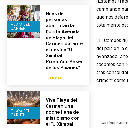
“Estamos traba
cambiando par
Miles de
que nos dejaro
personas
totalmente osc
PLAYA DEL
abarrotan la
CARMEN
Quinta Avenida
de Playa del
Lili Campos di
Carmen durante
del país en la
el desfile “U
Xiímbal
avanzado, ahor
Pixano’ob. Paseo
sacamos con re
de los Pixanes”
tras consolidar
LEER MÁS
crimen” como l
Vive Playa del
Carmen una
PLAYA DEL
noche llena de
CARMEN
misticismo con
el “U Xiímbal
ARTÍCULO ANTE