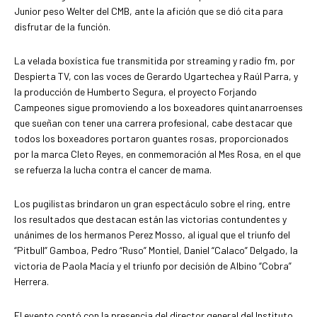
Junior peso Welter del CMB, ante la afición que se dió cita para
disfrutar de la función.
La velada boxística fue transmitida por streaming y radio fm, por
Despierta TV, con las voces de Gerardo Ugartechea y Raúl Parra, y
la producción de Humberto Segura, el proyecto Forjando
Campeones sigue promoviendo a los boxeadores quintanarroenses
que sueñan con tener una carrera profesional, cabe destacar que
todos los boxeadores portaron guantes rosas, proporcionados
por la marca Cleto Reyes, en conmemoración al Mes Rosa, en el que
se refuerza la lucha contra el cancer de mama.
Los pugilistas brindaron un gran espectáculo sobre el ring, entre
los resultados que destacan están las victorias contundentes y
unánimes de los hermanos Perez Mosso, al igual que el triunfo del
“Pitbull” Gamboa, Pedro “Ruso” Montiel, Daniel “Calaco” Delgado, la
victoria de Paola Macía y el triunfo por decisión de Albino “Cobra”
Herrera.
El evento contó con la presencia del director general del Instituto