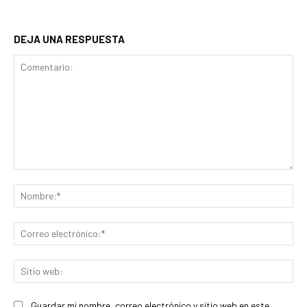
DEJA UNA RESPUESTA
Comentario:
No
Co
ele
Sit
we
Guardar mi nombre, correo electrónico y sitio web en este