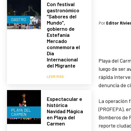
Con festival
gastronómico
“Sabores del
GASTRO
Mundo”,
Por
Editor Rivie
gobierno de
Estefanía
Mercado
conmemora el
Día
Internacional
Playa del Carm
del Migrante
luego de ser a
rápida interve
LEER MÁS
denuncia de c
Espectacular e
La operación 
histórica
(PROFEPA), en 
PLAYA DEL
Navidad Mágica
CARMEN
Bomberos de Pl
en Playa del
Carmen
reporte ciuda