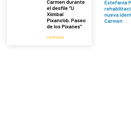
Carmen durante
Estefanía M
el desfile “U
rehabilitac
Xiímbal
nueva ident
Pixano’ob. Paseo
Carmen
de los Pixanes”
LEER MÁS