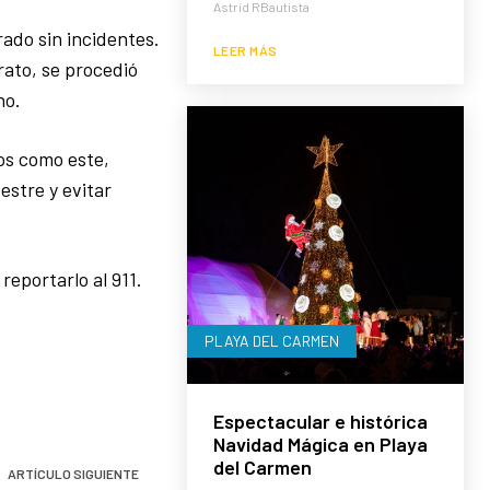
Astrid RBautista
rado sin incidentes.
LEER MÁS
rato, se procedió
no.
os como este,
estre y evitar
reportarlo al 911.
PLAYA DEL CARMEN
Espectacular e histórica
Navidad Mágica en Playa
del Carmen
ARTÍCULO SIGUIENTE