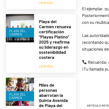
LEER MÁS
El ejemplar, q
Posteriormente
Playa del
con su reubica
Carmen renueva
PLAYA DEL
certificación
CARMEN
Las autoridade
“Playas Platino”
2025 y reafirma
recordando que
su liderazgo en
situaciones de
sostenibilidad
costera
Recuerda: s
LEER MÁS
¡Tu llamada pu
Miles de
personas
PLAYA DEL
abarrotan la
CARMEN
Quinta Avenida
de Playa del
ARTÍCULO ANTE