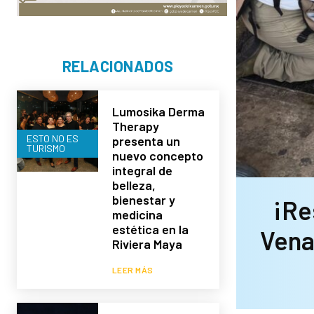
RELACIONADOS
Lumosika Derma
Therapy
ESTO NO ES
presenta un
TURISMO
nuevo concepto
integral de
belleza,
bienestar y
¡Re
medicina
estética en la
Vena
Riviera Maya
LEER MÁS