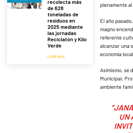
recolecta más
plenamente al 
de 628
toneladas de
residuos en
El año pasado,
2025 mediante
magno encendid
las jornadas
referente cult
Reciclatón y Kilo
Verde
alcanzar una o
economía local
LEER MÁS
Asimismo, se d
Municipal, Pro
ambiente famil
“JANA
UN 
INVI