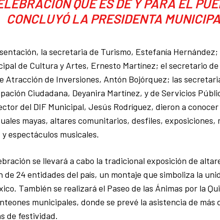
ELEBRACIÓN QUE ES DE Y PARA EL PUE
CONCLUYÓ LA PRESIDENTA MUNICIPA
sentación, la secretaria de Turismo, Estefanía Hernández; e
cipal de Cultura y Artes, Ernesto Martínez; el secretario de
 Atracción de Inversiones, Antón Bojórquez; las secretari
cipación Ciudadana, Deyanira Martínez, y de Servicios Públic
rector del DIF Municipal, Jesús Rodríguez, dieron a conocer
ituales mayas, altares comunitarios, desfiles, exposiciones,
 y espectáculos musicales.
bración se llevará a cabo la tradicional exposición de altar
 de 24 entidades del país, un montaje que simboliza la uni
xico. También se realizará el Paseo de las Ánimas por la Qu
panteones municipales, donde se prevé la asistencia de más 
s de festividad.