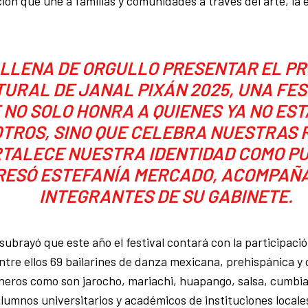
ión que une a familias y comunidades a través del arte, la e
 LLENA DE ORGULLO PRESENTAR EL P
URAL DE JANAL PIXÁN 2025, UNA FES
 NO SOLO HONRA A QUIENES YA NO ES
TROS, SINO QUE CELEBRA NUESTRAS 
TALECE NUESTRA IDENTIDAD COMO PU
RESÓ ESTEFANÍA MERCADO, ACOMPAÑ
INTEGRANTES DE SU GABINETE.
subrayó que este año el festival contará con la participació
ntre ellos 69 bailarines de danza mexicana, prehispánica 
eros como son jarocho, mariachi, huapango, salsa, cumbia 
alumnos universitarios y académicos de instituciones locale