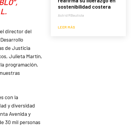
reafirma su liderazgo en
BLO”,
sostenibilidad costera
L.
Astrid RBautista
LEER MÁS
l director del
 Desarrollo
as de Justicia
os, Julieta Martín,
 la programación,
 muestras
es con la
dad y diversidad
inta Avenida y
de 30 mil personas