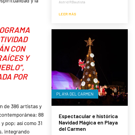
spiritualidad y la
Astrid RBautista
LEER MÁS
ROGRAMA
TIVIDAD
TÁN CON
RAÍCES Y
EBLO”,
ADA POR
PLAYA DEL CARMEN
n de 386 artistas y
y contemporánea; 88
Espectacular e histórica
Navidad Mágica en Playa
y pop; así como 31
del Carmen
s, integrando