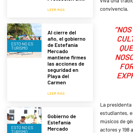
viva una tradic
convivencia.
LEER MÁS
“NOS
Al cierre del
CULT
año, el gobierno
ESTO NO ES
de Estefanía
QUE
TURISMO
Mercado
NOSO
mantiene firmes
las acciones de
FOR
seguridad en
EXP
Playa del
Carmen
LEER MÁS
La presidenta 
estudiantes, e
Gobierno de
músicos de gén
Estefanía
ESTO NO ES
Mercado
actores y 198 
TURISMO