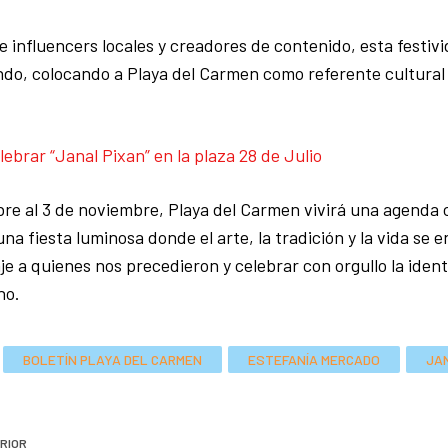
e influencers locales y creadores de contenido, esta festivi
do, colocando a Playa del Carmen como referente cultural 
lebrar “Janal Pixan” en la plaza 28 de Julio
bre al 3 de noviembre, Playa del Carmen vivirá una agenda c
na fiesta luminosa donde el arte, la tradición y la vida se 
e a quienes nos precedieron y celebrar con orgullo la iden
no.
BOLETÍN PLAYA DEL CARMEN
ESTEFANÍA MERCADO
JA
RIOR