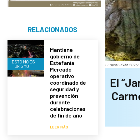
RELACIONADOS
Mantiene
gobierno de
ESTO NO ES
Estefanía
El “Janal Pixán 2025
TURISMO
Mercado
operativo
El “Ja
coordinado de
seguridad y
Carme
prevención
durante
celebraciones
de fin de año
LEER MÁS