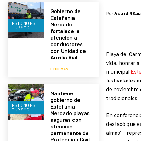
Gobierno de
Por
Astrid RBau
Estefanía
ESTO NO ES
Mercado
TURISMO
fortalece la
atención a
conductores
con Unidad de
Playa del Carm
Auxilio Vial
vida, honrar a 
LEER MÁS
municipal
Est
festividades m
de noviembre c
Mantiene
tradicionales.
gobierno de
ESTO NO ES
Estefanía
TURISMO
Mercado playas
En conferencia
seguras con
destacó que es
atención
almas”— repres
permanente de
Protección Civil