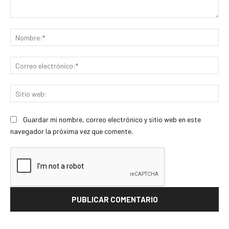
Comentario:
No
Co
ele
Sit
we
Guardar mi nombre, correo electrónico y sitio web en este
navegador la próxima vez que comente.