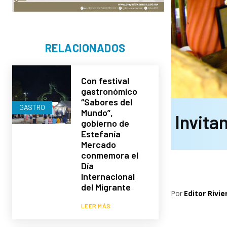
RELACIONADOS
Con festival
gastronómico
“Sabores del
GASTRO
Mundo”,
Invita
gobierno de
Estefanía
Mercado
conmemora el
Día
Internacional
del Migrante
Por
Editor Rivie
LEER MÁS