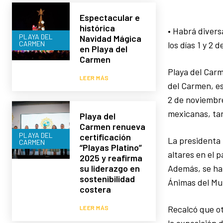
Espectacular e
histórica
• Habrá divers
PLAYA DEL
Navidad Mágica
CARMEN
los días 1 y 2
en Playa del
Carmen
Playa del Carm
LEER MÁS
del Carmen, es 
2 de noviembre
mexicanas, tan
Playa del
Carmen renueva
PLAYA DEL
certificación
La presidenta 
CARMEN
“Playas Platino”
altares en el p
2025 y reafirma
Además, se har
su liderazgo en
sostenibilidad
Ánimas del Mu
costera
Recalcó que ot
LEER MÁS