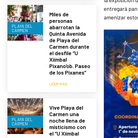
la exposición 
entregará pan
Miles de
amenizar esto
personas
PLAYA DEL
abarrotan la
CARMEN
Quinta Avenida
de Playa del
Carmen durante
el desfile “U
Xiímbal
Pixano’ob. Paseo
de los Pixanes”
LEER MÁS
Vive Playa del
Carmen una
PLAYA DEL
noche llena de
CARMEN
misticismo con
el “U Xiímbal