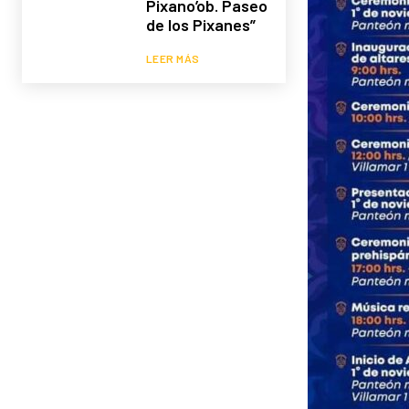
Pixano’ob. Paseo
de los Pixanes”
LEER MÁS