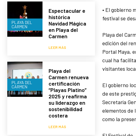
• El gobierno 
Espectacular e
histórica
festival se de
PLAYA DEL
Navidad Mágica
CARMEN
en Playa del
Playa del Carm
Carmen
edición del re
LEER MÁS
Portal Maya, e
cual ha facili
visitantes loc
Playa del
Carmen renueva
PLAYA DEL
certificación
El gobierno loc
CARMEN
“Playas Platino”
de este prestig
2025 y reafirma
Secretaría Gen
su liderazgo en
sostenibilidad
elementos de l
costera
como la presen
LEER MÁS
El Festival de 