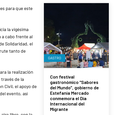
nes para que este
cia la vigésima
 a cabo frente al
e Solidaridad, el
frute tanto de
GASTRO
ara la realización
Con festival
 través de la
gastronómico “Sabores
 Civil, el apoyo de
del Mundo”, gobierno de
Estefanía Mercado
del evento, así
conmemora el Día
Internacional del
Migrante
aire libre, con la