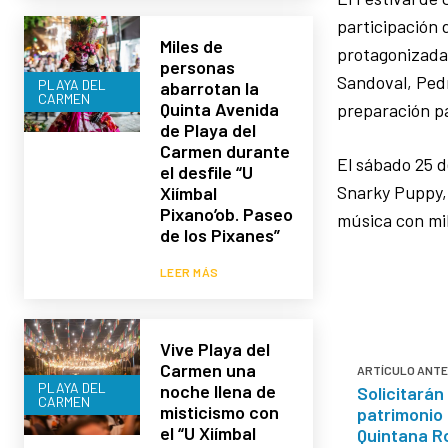
participación 
Miles de
protagonizada 
personas
Sandoval, Pedr
PLAYA DEL
abarrotan la
CARMEN
Quinta Avenida
preparación p
de Playa del
Carmen durante
El sábado 25 d
el desfile “U
Snarky Puppy,
Xiímbal
Pixano’ob. Paseo
música con mil
de los Pixanes”
LEER MÁS
Vive Playa del
Carmen una
ARTÍCULO ANTE
PLAYA DEL
noche llena de
Solicitarán
CARMEN
misticismo con
patrimonio 
el “U Xiímbal
Quintana R