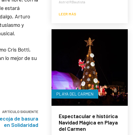
Astrid RBautista
de estará
LEER MÁS
dalgo, Arturo
ntusiasmo y
usical.
mo Cris Botti,
n lo mejor de su
.
PLAYA DEL CARMEN
ARTÍCULO SIGUIENTE
Espectacular e histórica
recoja de basura
Navidad Mágica en Playa
en Solidaridad
del Carmen