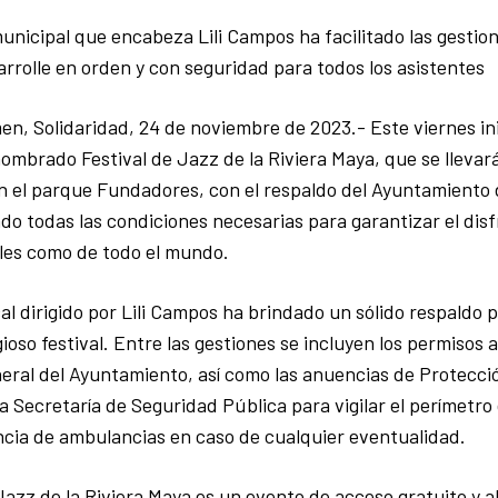
municipal que encabeza Lili Campos ha facilitado las gestio
sarrolle en orden y con seguridad para todos los asistentes
en, Solidaridad, 24 de noviembre de 2023.- Este viernes ini
nombrado Festival de Jazz de la Riviera Maya, que se llevará
n el parque Fundadores, con el respaldo del Ayuntamiento d
tado todas las condiciones necesarias para garantizar el dis
ales como de todo el mundo.
al dirigido por Lili Campos ha brindado un sólido respaldo p
ioso festival. Entre las gestiones se incluyen los permisos a
eral del Ayuntamiento, así como las anuencias de Protección
a Secretaría de Seguridad Pública para vigilar el perímetro 
cia de ambulancias en caso de cualquier eventualidad.
Jazz de la Riviera Maya es un evento de acceso gratuito y al 