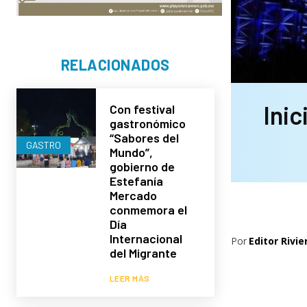
RELACIONADOS
Inic
Con festival
gastronómico
“Sabores del
GASTRO
Mundo”,
gobierno de
Estefanía
Mercado
conmemora el
Día
Internacional
Por
Editor Rivie
del Migrante
LEER MÁS