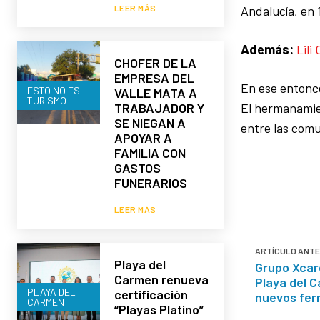
Andalucía, en 
LEER MÁS
Además:
Lili
CHOFER DE LA
EMPRESA DEL
En ese entonce
ESTO NO ES
VALLE MATA A
TURISMO
El hermanamien
TRABAJADOR Y
SE NIEGAN A
entre las comu
APOYAR A
FAMILIA CON
GASTOS
FUNERARIOS
LEER MÁS
ARTÍCULO ANTE
Playa del
Grupo Xcare
Carmen renueva
Playa del 
PLAYA DEL
certificación
nuevos fer
CARMEN
“Playas Platino”