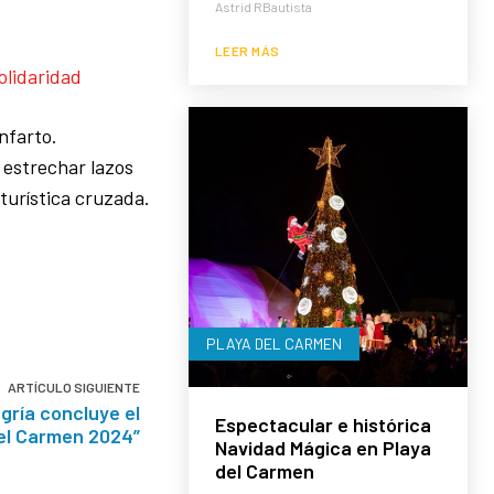
Astrid RBautista
LEER MÁS
olidaridad
nfarto.
 estrechar lazos
turística cruzada.
PLAYA DEL CARMEN
ARTÍCULO SIGUIENTE
egría concluye el
Espectacular e histórica
del Carmen 2024”
Navidad Mágica en Playa
del Carmen