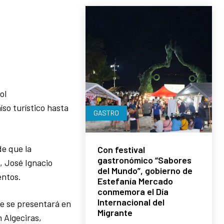
ol
so turístico hasta
GASTRO
de que la
Con festival
gastronómico “Sabores
s, José Ignacio
del Mundo”, gobierno de
entos.
Estefanía Mercado
conmemora el Día
Internacional del
ue se presentará en
Migrante
 Algeciras,