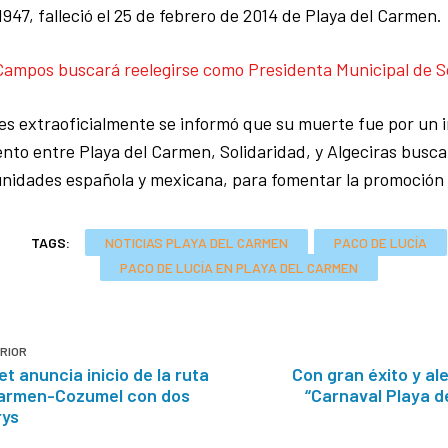
1947, falleció el 25 de febrero de 2014 de Playa del Carmen.
 Campos buscará reelegirse como Presidenta Municipal de S
s extraoficialmente se informó que su muerte fue por un i
to entre Playa del Carmen, Solidaridad, y Algeciras busca
nidades española y mexicana, para fomentar la promoción 
TAGS:
NOTICIAS PLAYA DEL CARMEN
PACO DE LUCÍA
PACO DE LUCÍA EN PLAYA DEL CARMEN
RIOR
t anuncia inicio de la ruta
Con gran éxito y al
Carmen-Cozumel con dos
“Carnaval Playa 
rys