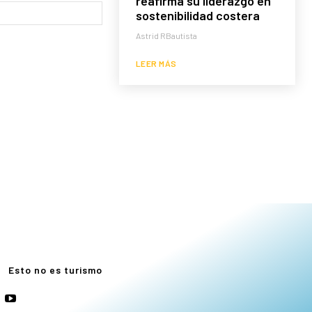
reafirma su liderazgo en
Sitio
sostenibilidad costera
web:
Astrid RBautista
LEER MÁS
e
Esto no es turismo