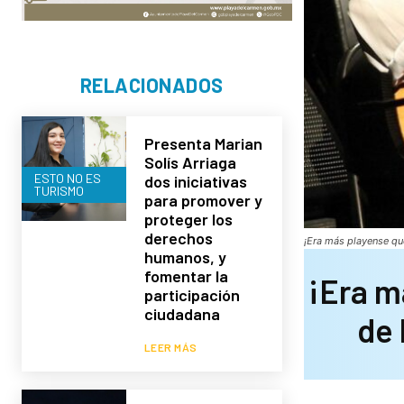
RELACIONADOS
Presenta Marian
Solís Arriaga
ESTO NO ES
dos iniciativas
TURISMO
para promover y
proteger los
derechos
¡Era más playense qu
humanos, y
fomentar la
¡Era m
participación
ciudadana
de 
LEER MÁS