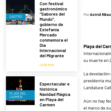
Con festival
gastronómico
“Sabores del
Por
Astrid RBau
GASTRO
Mundo”,
gobierno de
Estefanía
Mercado
conmemora el
Día
Playa del Car
Internacional
internacionalm
del Migrante
su muerte en 
LEER MÁS
La develación 
presidenta mun
Espectacular e
Landaluce Call
histórica
PLAYA DEL
Navidad Mágica
CARMEN
en Playa del
Aún no hay fec
Carmen
el marco de su