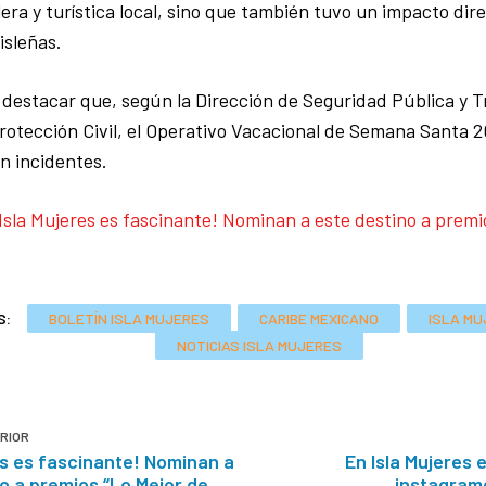
lera y turística local, sino que también tuvo un impacto dir
 isleñas.
destacar que, según la Dirección de Seguridad Pública y Tr
rotección Civil, el Operativo Vacacional de Semana Santa 2
in incidentes.
Isla Mujeres es fascinante! Nominan a este destino a premi
S:
BOLETÍN ISLA MUJERES
CARIBE MEXICANO
ISLA M
NOTICIAS ISLA MUJERES
RIOR
es es fascinante! Nominan a
En Isla Mujeres 
o a premios “Lo Mejor de
instagram