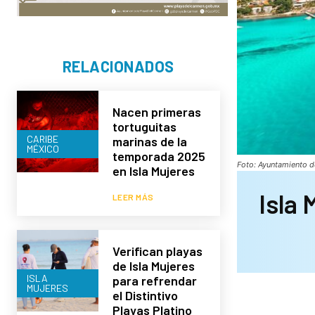
RELACIONADOS
Nacen primeras
tortuguitas
CARIBE
marinas de la
MÉXICO
temporada 2025
Foto: Ayuntamiento d
en Isla Mujeres
Isla
LEER MÁS
Verifican playas
de Isla Mujeres
ISLA
para refrendar
MUJERES
el Distintivo
Playas Platino