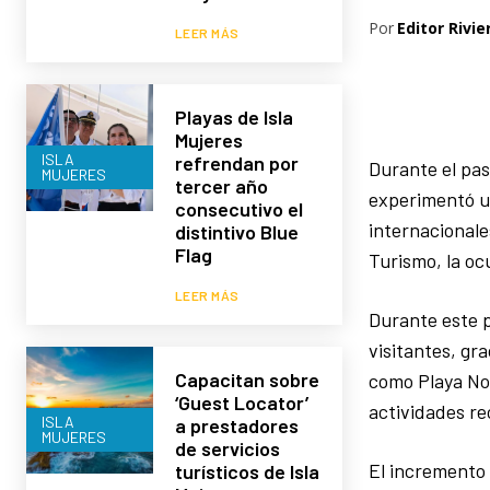
Por
Editor Rivie
LEER MÁS
Playas de Isla
Mujeres
ISLA
refrendan por
Durante el pas
MUJERES
tercer año
experimentó un
consecutivo el
internacionale
distintivo Blue
Flag
Turismo, la oc
LEER MÁS
Durante este p
visitantes, gra
Capacitan sobre
como Playa Nor
‘Guest Locator’
actividades re
ISLA
a prestadores
MUJERES
de servicios
El incremento 
turísticos de Isla