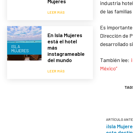
Mujeres
industria hote
de las familias
LEER MÁS
Es importante 
En Isla Mujeres
Dirección de P
está el hotel
desarrollado s
ISLA
más
MUJERES
instagrameable
del mundo
También lee:
¡
México”
LEER MÁS
TAG
ARTÍCULO ANTE
¡Isla Mujer
este destin