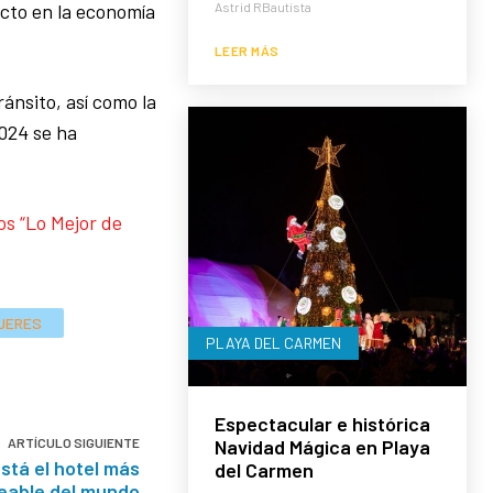
Astrid RBautista
ecto en la economía
LEER MÁS
ánsito, así como la
024 se ha
os “Lo Mejor de
UJERES
PLAYA DEL CARMEN
Espectacular e histórica
Navidad Mágica en Playa
ARTÍCULO SIGUIENTE
está el hotel más
del Carmen
eable del mundo