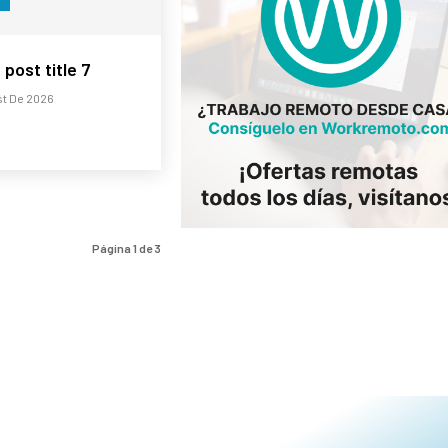
post title 7
st De 2026
S
Página 1 de 3